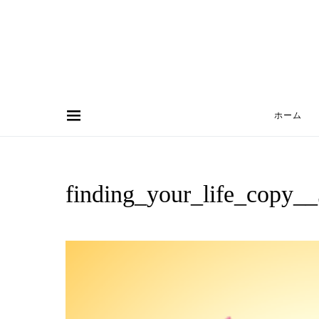
ホーム
Search for:
finding_your_life_copy_