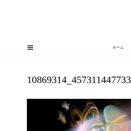
ホーム
Search for:
10869314_45731144773