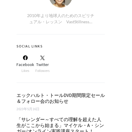
2010年より地球人のためのスピリチ
ュアル・レッスン VastStillness…
SOCIAL LINKS
Facebook
Twitter
Likes
Followers
エックハルト・トールDVD期間限定セール
＆フォロー会のお知らせ
2023年5月16日
「サレンダー～すべての理解を超えた人
生がここから始まる」マイケル・A・シン
ガー/オンライン実践講座スタート！