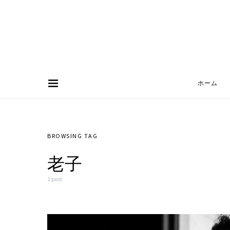
ホーム
Search for:
BROWSING TAG
老子
1 post