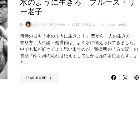
水のように生きろ ブルース・リ
ー老子
By
2014年7月30日
3 comments
YUKIKO HIRAYAMA
何時の世も「水のように生きよ！」 昔から、人の生き方・
在り方、人生論・処世術は、よく水に例えられてきました。
中でも私が好きでよく思い出すのが、鴨長明の「方丈記」の
冒頭「ゆく河の流れは絶えずしてしかも元の水にあらず。よ
ど…
READ MORE