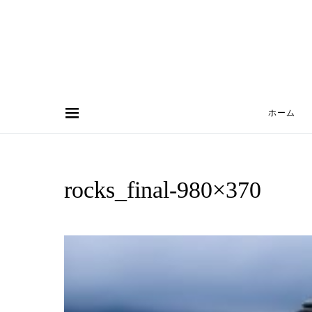
ホーム
Search for:
rocks_final-980×370