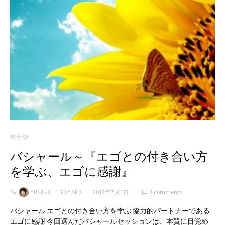
未分類
バシャール～『エゴとの付き合い方
を学ぶ、エゴに感謝』
By
2013年7月17日
3 comments
YUKIKO HIRAYAMA
バシャール エゴとの付き合い方を学ぶ 協力的パートナーである
エゴに感謝 今回選んだバシャールセッションは、本質に目覚め