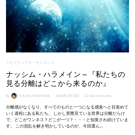
スピリチュアル・サイエンス
ナッシム・ハラメイン～『私たちの
見る分離はどこから来るのか』
By
2013年3月10日
No comments
YUKIKO HIRAYAMA
分離感がなくなり、すべてのものと一つになる感覚へと目覚めて
いく過程にある私たち。 しかし実際見ている世界は分離だらけ
で、どこがワンネス？どこが一つ？・・・と知覚され続けていま
す。 この混乱を解き明かしているのが、今回選ん…