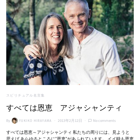
スピリチュアル名言集
すべては恩恵 アジャシャンティ
By
2013年2月12日
No comments
YUKIKO HIRAYAMA
すべては恩恵～アジャシャンティ 私たちの周りには、見ようと
思えば あらゆるところに“恩恵”があふれています。 イイ時も恩恵