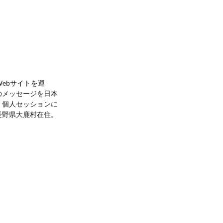
 Webサイトを運
のメッセージを日本
。個人セッションに
長野県大鹿村在住。