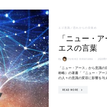
エゴ意識／恐れからの目覚め
「ニュー・ア
エスの言葉
By
2020年
YUKIKO HIRAYAMA
「ニュー・アース」から意識の目
称略）の著書「『ニュー・アー
の人々の意識の変容に影響を与え
READ MORE