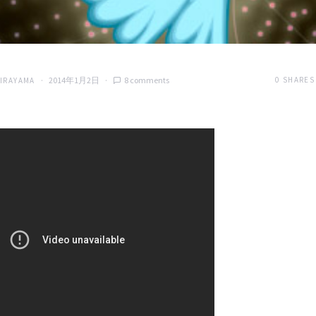
2014年1月2日
8 comments
0
SHARES
HIRAYAMA