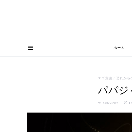
ホーム
Search for:
エゴ意識／恐れから
パパジ
7.8K views
1 