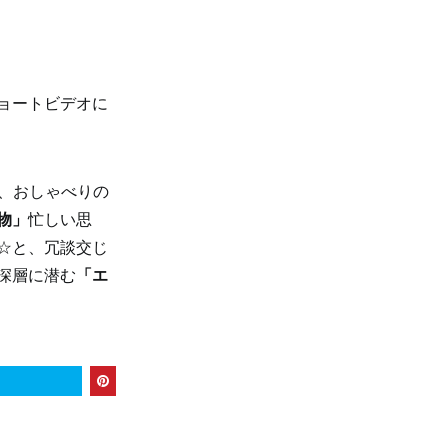
ョートビデオに
、おしゃべりの
物」
忙しい思
☆と、冗談交じ
深層に潜む
「エ