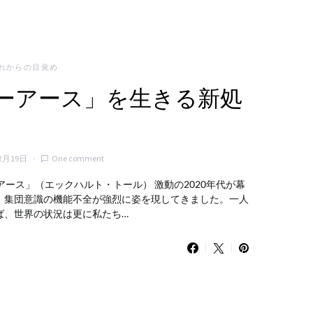
れからの目覚め
ューアース」を生きる新処
2月19日
One comment
アース」（エックハルト・トール） 激動の2020年代が幕
、集団意識の機能不全が強烈に姿を現してきました。一人
ば、世界の状況は更に私たち…