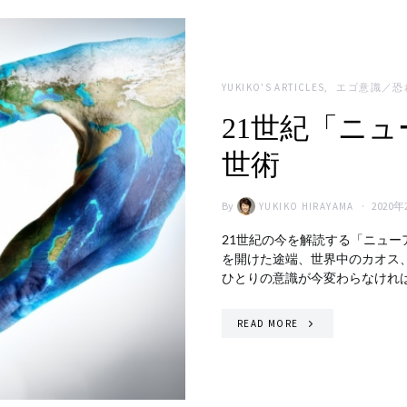
YUKIKO'S ARTICLES
エゴ意識／恐
21世紀「ニ
世術
By
2020年
YUKIKO HIRAYAMA
21世紀の今を解読する「ニュー
を開けた途端、世界中のカオス
ひとりの意識が今変わらなけれ
READ MORE