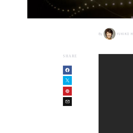
By
YUKIKO 
SHARE