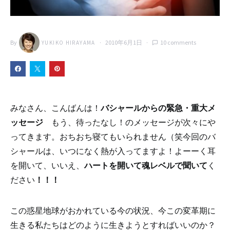
By
2010年6月1日
10 comments
YUKIKO HIRAYAMA
みなさん、こんばんは！
バシャールからの緊急・重大メ
ッセージ
もう、待ったなし！のメッセージが次々にや
ってきます。おちおち寝てもいられません（笑今回のバ
シャールは、いつになく熱が入ってますよ！よーーく耳
を開いて、いいえ、
ハートを開いて魂レベルで聞いて
く
ださい
！！！
この惑星地球がおかれている今の状況、今この変革期に
生きる私たちはどのように生きようとすればいいのか？