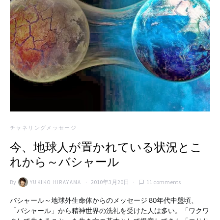
チャネリングメッセージ
今、地球人が置かれている状況とこ
れから～バシャール
By
2010年3月20日
11 comments
YUKIKO HIRAYAMA
バシャール～地球外生命体からのメッセージ 80年代中盤頃、
「バシャール」から精神世界の洗礼を受けた人は多い。「ワクワ