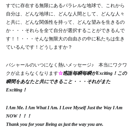
すでに存在する無限にあるパラレルな地球で、これから
自分は、どんな地球に、どんな人間として、どんな人々
と共に、どんな関係性を持って、どんな望みを生きるの
か・・・それらを全て自分が選択することができるんで
す！！・・・そんな無限大の自由さの中に私たちは生き
ているんです！どうしますか？
バシャールのいつになく熱いメッセージ♪ 本当にワクワ
クが止まらなくなります
☆
感謝
毎瞬毎瞬がExciting！この
瞬間をあなたと共にできること・・・それがまた
Exciting！
I Am Me. I Am What I Am. I Love Myself Just the Way I Am
NOW！！！
Thank you for your Being as just the way you are.