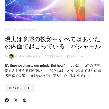
チャネリングメッセージ
現実は意識の投影～すべてはあなた
の内面で起こっている バシャール
By
2016年2月4日
8 comments
YUKIKO HIRAYAMA
It’s time we change our minds. But how? 「ついに、ものの見方、
捉え方を変える時が来た！」 私たちは、どうも今まで通りの思
考回路では追いつけない次元に突入しているようです…
READ MORE