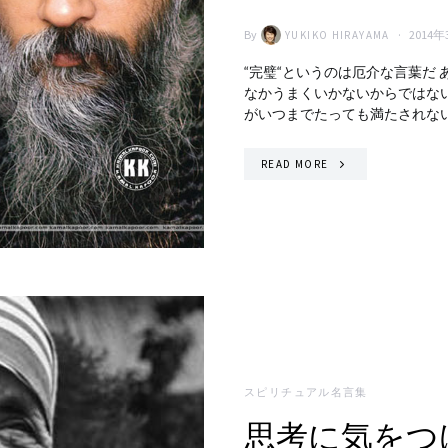
By
2014
YUKIKO HIRAYAMA
“完璧“というのは厄介な言葉だ
なかうまくいかないからではない
がいつまでたっても満たされない
READ MORE
スピリチュアル名言集
思考に気をつ