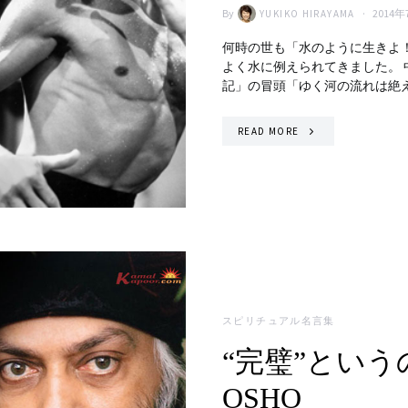
By
2014年
YUKIKO HIRAYAMA
何時の世も「水のように生きよ
よく水に例えられてきました。
記」の冒頭「ゆく河の流れは絶
READ MORE
スピリチュアル名言集
“完璧”とい
OSHO