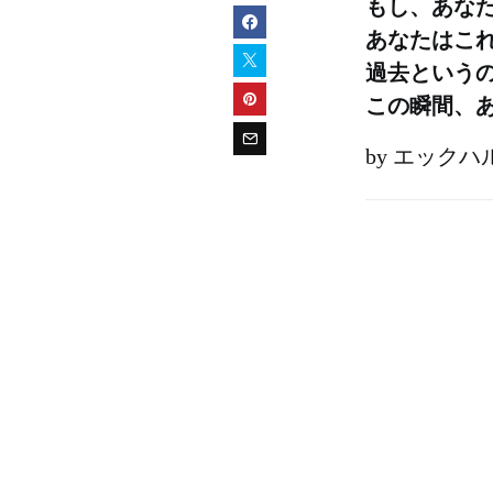
もし、あな
あなたはこ
過去という
この瞬間、
by エック