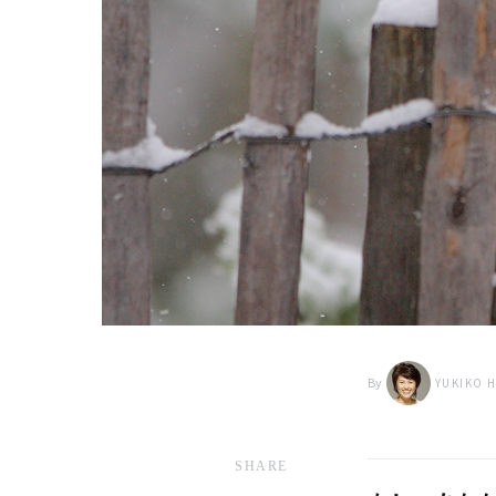
By
YUKIKO 
SHARE