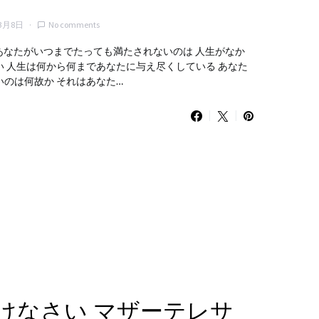
年3月8日
No comments
 あなたがいつまでたっても満たされないのは 人生がなか
 人生は何から何まであなたに与え尽くしている あなた
のは何故か それはあなた…
けなさい マザーテレサ