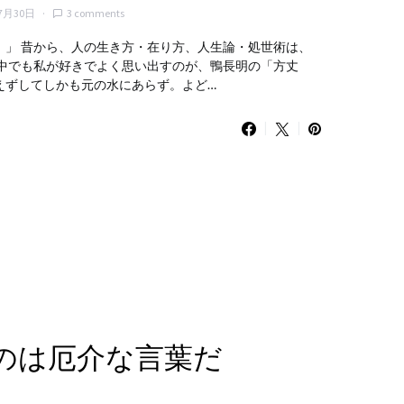
7月30日
3 comments
！」 昔から、人の生き方・在り方、人生論・処世術は、
 中でも私が好きでよく思い出すのが、鴨長明の「方丈
えずしてしかも元の水にあらず。よど…
うのは厄介な言葉だ