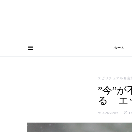
ホーム
Search for:
スピリチュアル名言
”今”
る エ
3.2K views
1 