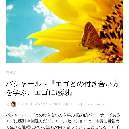
未分類
バシャール～『エゴとの付き合い方
を学ぶ、エゴに感謝』
By
2013年7月17日
3 comments
YUKIKO HIRAYAMA
バシャール エゴとの付き合い方を学ぶ 協力的パートナーである
エゴに感謝 今回選んだバシャールセッションは、本質に目覚め
て生きる過程において誰もが向き合っていくことになる「エゴ」