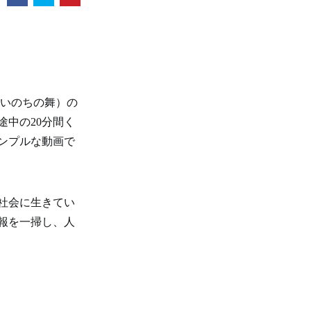
~いのちの舞）の
途中の20分間く
ンプルな動画で
社会に生きてい
報を一掃し、人