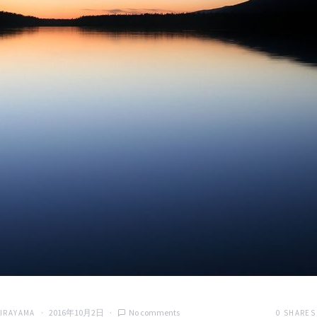
2016年10月2日
No comments
0
SHARES
HIRAYAMA