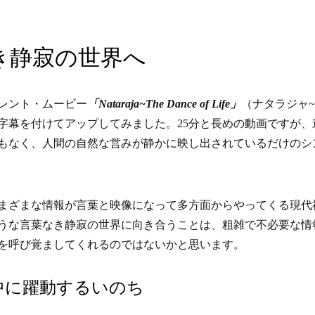
き静寂の世界へ
レント・ムービー
「Nataraja~The Dance of Life」
（ナタラジャ
字幕を付けてアップしてみました。25分と長めの動画ですが、
もなく、人間の自然な営みが静かに映し出されているだけのシ
まざまな情報が言葉と映像になって多方面からやってくる現代
うな言葉なき静寂の世界に向き合うことは、粗雑で不必要な情
を呼び覚ましてくれるのではないかと思います。
中に躍動するいのち