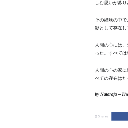
しむ思いが募り
その経験の中で
影として存在し
人間の心には、
った。すべては
人間の心の家に
べての存在はた
by Nataraja～The
0
Shares