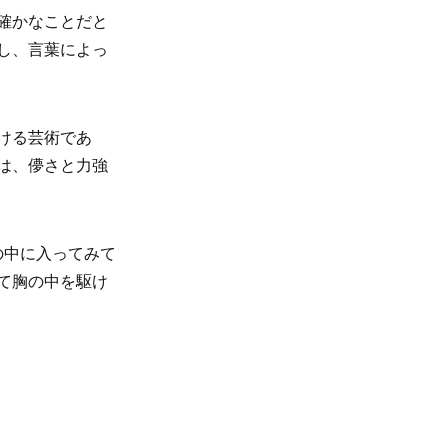
確かなことだと
し、言葉によっ
ける芸術であ
は、儚さと力強
の中に入ってみて
て胸の中を駆け