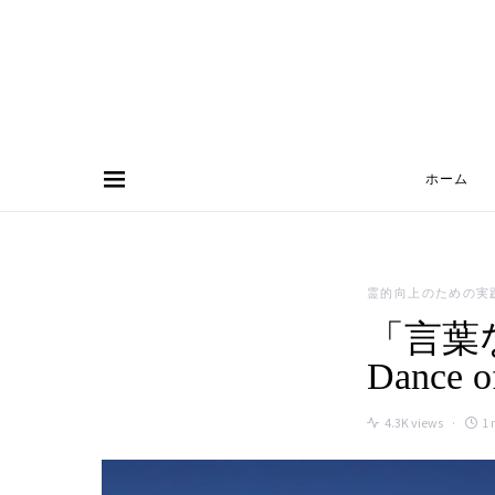
ホーム
Search for:
霊的向上のための実
「言葉な
Dance o
4.3K views
1 