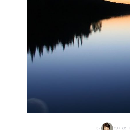
By
YUKIKO 