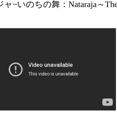
~いのちの舞：Nataraja～The 