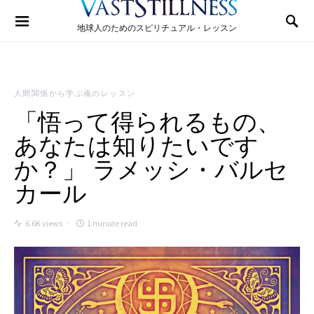
Search for:
地球人のためのスピリチュアル・レッスン
人間関係から学ぶ魂のレッスン
「悟って得られるもの、
あなたは知りたいです
か？」 ラメッシ・バルセ
カール
6.6K views
1 minute read