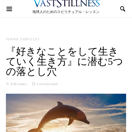
Search for:
地球人のためのスピリチュアル・レッスン
YUKIKO'S ARTICLES
『好きなことをして生き
ていく生き方』に潜む5つ
の落とし穴
8.5K views
1 minute read