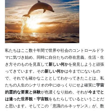
私たちはここ数十年間で世界や社会のコントロールドラ
マに気づき始め、同時に自分たちの存在意義、生活・生
き方そのものを見直して
新しい何か
を発見しようと頑張
ってきています。その
新しい何か
は今までにないもの
で、それでも確かなこととしてわかってきたことは、私
たちの人生のシナリオの中にゆっくりにせよ確実に
宇宙
的霊的な要素と体験
が色濃くなり始め、それが
今までと
は違った世界観・宇宙観
をもたらしているということだ
と思います。そしてこの「意識のルネッサンス」が、数