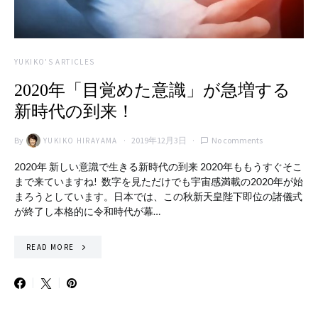
YUKIKO'S ARTICLES
2020年「目覚めた意識」が急増する
新時代の到来！
By
2019年12月3日
No comments
YUKIKO HIRAYAMA
2020年 新しい意識で生きる新時代の到来 2020年ももうすぐそこ
まで来ていますね! 数字を見ただけでも宇宙感満載の2020年が始
まろうとしています。日本では、この秋新天皇陛下即位の諸儀式
が終了し本格的に令和時代が幕…
READ MORE