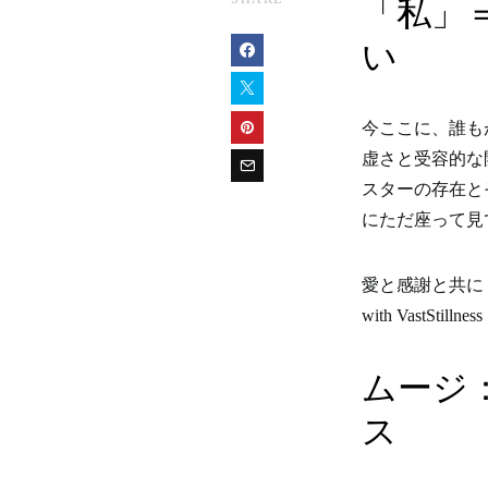
「私」
い
今ここに、誰も
虚さと受容的な
スターの存在と
にただ座って見
愛と感謝と共に
with VastStillness
ムージ
ス