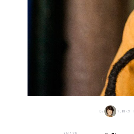
By
YUKIKO 
SHARE