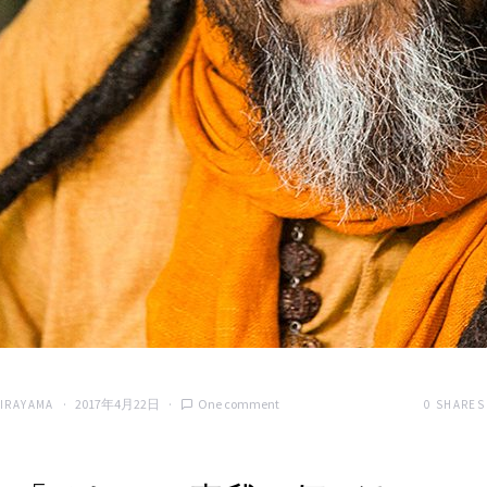
2017年4月22日
One comment
0
SHARES
HIRAYAMA