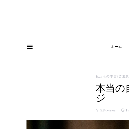
ホーム
Search for:
私たちの本質/普遍
本当の
ジ
5.8K views
1 