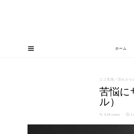
ホーム
Search for:
エゴ意識／恐れから
苦悩に
ル）
4.3K views
1 