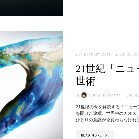
YUKIKO'S ARTICLES
エゴ意識／恐
21世紀「ニ
世術
By
2020年
YUKIKO HIRAYAMA
21世紀の今を解読する「ニュー
を開けた途端、世界中のカオス
ひとりの意識が今変わらなけれ
READ MORE