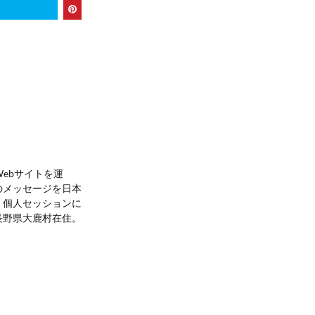
 Webサイトを運
のメッセージを日本
。個人セッションに
長野県大鹿村在住。