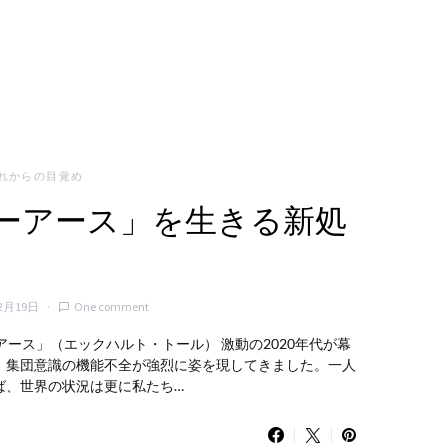
れからの目覚め
ューアース」を生きる新処
2月19日
One comment
アース」（エックハルト・トール） 激動の2020年代が幕
、集団意識の機能不全が強烈に姿を現してきました。一人
ば、世界の状況は更に私たち…