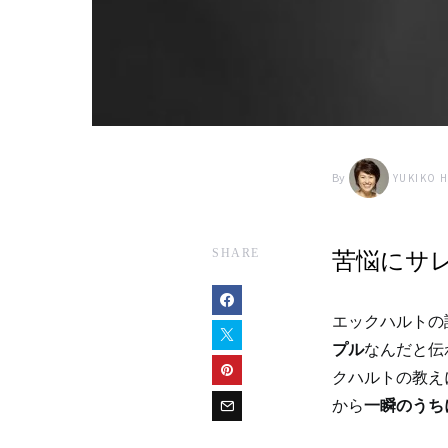
By
YUKIKO 
SHARE
苦悩にサ
エックハルトの
プル
なんだと伝
クハルトの教え
から
一瞬のうち