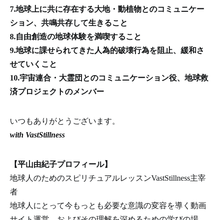
7.地球上に共に存在する大地・動植物とのコミュニケー
ション、共鳴共存して生きること
8.自由創造の地球体験を満喫すること
9.地球に課せられてきた人為的破壊行為を阻止、緩和さ
せていくこと
10.宇宙連合・大霊団とのコミュニケーション役、地球救
済プロジェクトのメンバー
いつもありがとうございます。
with VastStillness
【平山由紀子プロフィール】
地球人のためのスピリチュアルレッスンVastStillness主宰
者
地球人にとって今もっとも必要な意識の変容を導く動画
サイト運営、およびその理解を深めるための学びの場